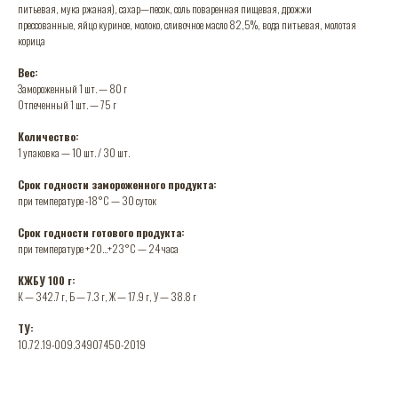
питьевая, мука ржаная), сахар—песок, соль поваренная пищевая, дрожжи
прессованные, яйцо куриное, молоко, сливочное масло 82,5%, вода питьевая, молотая
корица
Вес:
Замороженный 1 шт. — 80 г
Отпеченный 1 шт. — 75 г
Количество:
1 упаковка — 10 шт. / 30 шт.
Срок годности замороженного продукта:
при температуре -18°C — 30 суток
Срок годности готового продукта:
при температуре +20...+23°C — 24 часа
КЖБУ 100 г:
К — 342.7 г, Б — 7.3 г, Ж — 17.9 г, У — 38.8 г
ТУ:
10.72.19-009.34907450-2019